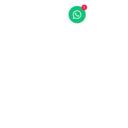
1
© 2018 by Entalpîa
Follow us on Instagram
@emporio.entalpia
#wix