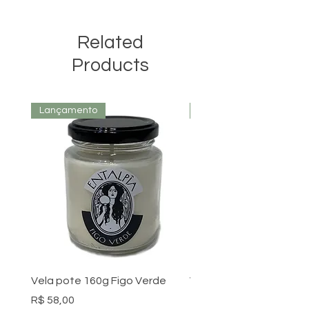
Related
Products
Lançamento
Lançamento
Vela pote 160g Figo Verde
Vela pote 160g Mangoli
😋
Preço
R$ 58,00