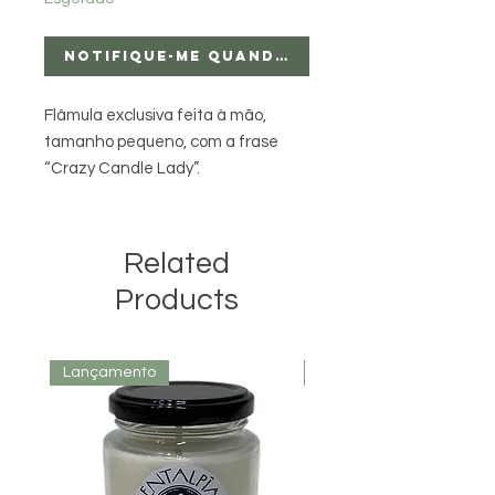
Notifique-me quando estiver disponíve
Flâmula exclusiva feita à mão, 
tamanho pequeno, com a frase 
“Crazy Candle Lady”.
Related
Products
Lançamento
Lançamento