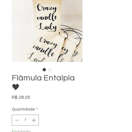
Flâmula Entalpîa
🖤
Preço
R$ 28,00
Quantidade
*
Esgotado