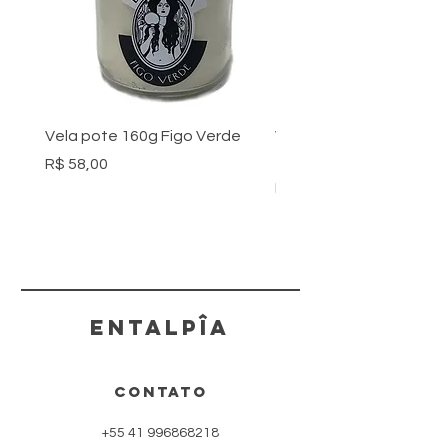
Vela pote 160g Figo Verde
Vela pote 160g Mangoli
😋
Preço
R$ 58,00
Preço
R$ 58,00
ENTALPÎA
contato
+55 41 996868218